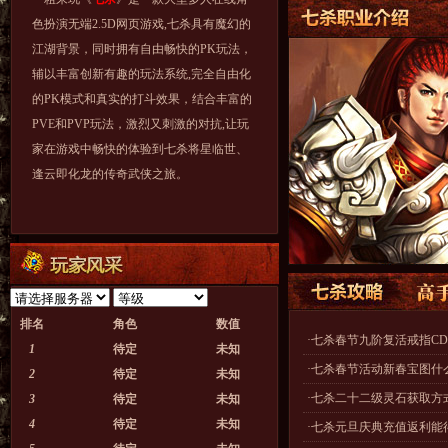
色扮演无端2.5D网页游戏,七杀具有魔幻的
江湖背景，同时拥有自由畅快的PK玩法，
辅以丰富创新有趣的玩法系统,完全自由化
的PK模式和真实的打斗效果，结合丰富的
PVE和PVP玩法，激烈又刺激的对抗,让玩
家在游戏中畅快的体验到七杀将星临世、
逢云即化龙的传奇武侠之旅。
排名
角色
数值
·
七杀春节九阶复活戒指CD
1
待定
未知
·
七杀春节活动新春宝图什
2
待定
未知
·
七杀二十二级灵石获取方式
3
待定
未知
4
待定
未知
·
七杀元旦庆典充值返利能