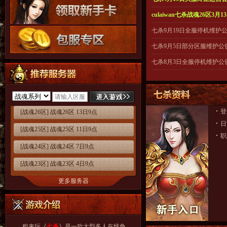
culaiwan七杀战魂26区3月
七杀9月19日全服停机维护
七杀9月5日部分区服维护公
七杀8月3日全服停机维护公
登
[战魂26区] 战魂26区 13日9点
日
[战魂25区] 战魂25区 11日9点
职
[战魂24区] 战魂24区 7日9点
[战魂23区] 战魂23区 4日9点
更多服务器
粗来玩《
七杀
》是一款大型多人在线角