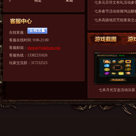
5
待定
未知
·
七杀元旦符文有礼活动参
·
七杀春节活动坐骑鸿运醒
·
七杀高级地宫咒怨黄泉怎
在线客服：
客服在线时间: 9:00-21:00
客服邮箱：
shensu@culaiwan.com
客服热线：13382231626
玩家交流群：317232523
七杀月光宝盒活动法器