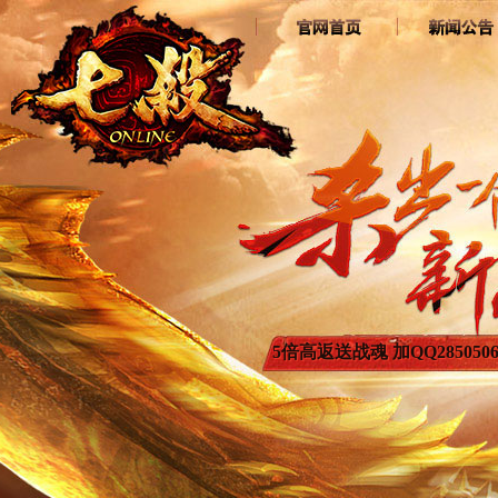
5倍高返送战魂 加QQ2850506