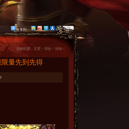
53
分享到：
您的位置：
主页
>
综合
>
活动
>
全服限量先到先得
8