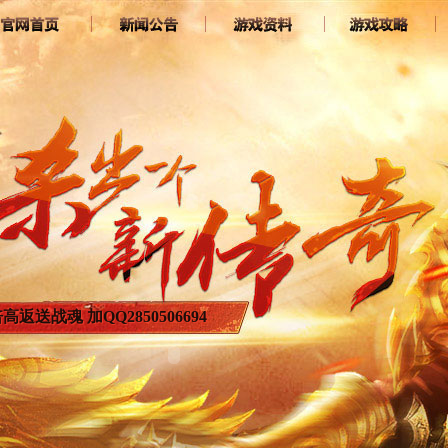
倍高返送战魂 加QQ2850506694