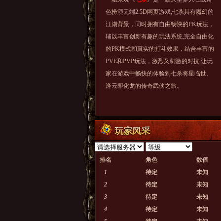
色扮演无端2.5D网页游戏,七杀具有魔幻的
江湖背景，同时拥有自由畅快的PK玩法，
辅以丰富创新有趣的玩法系统,完全自由化
的PK模式和真实的打斗效果，结合丰富的
PVE和PVP玩法，激烈又刺激的对抗,让玩
家在游戏中畅快的体验到七杀将星临世、
逢云即化龙的传奇武侠之旅。
排名
角色
数值
1
待定
未知
2
待定
未知
3
待定
未知
4
待定
未知