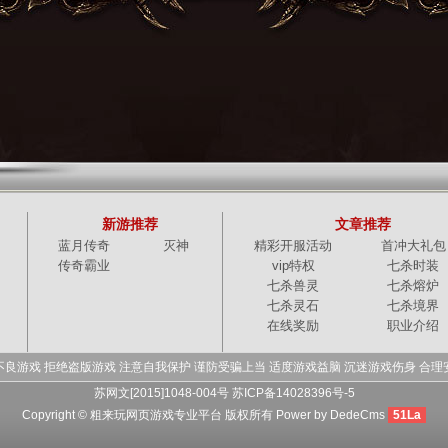
新游推荐
文章推荐
蓝月传奇
灭神
精彩开服活动
首冲大礼包
传奇霸业
vip特权
七杀时装
七杀兽灵
七杀熔炉
七杀灵石
七杀境界
在线奖励
职业介绍
不良游戏 拒绝盗版游戏 注意自我保护 谨防受骗上当 适度游戏益脑 沉迷游戏伤身 合理
苏网文[2015]1048-004号 苏ICP备14028396号-5
Copyright © 粗来玩网页游戏专业平台 版权所有
Power by DedeCms
51La