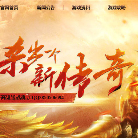
倍高返送战魂 加QQ2850506694