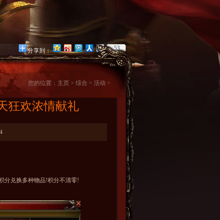
53
分享到：
您的位置：
主页
>
综合
>
活动
>
 通天狂欢浓情献礼
4
分兑换多种物品!积分不清零!