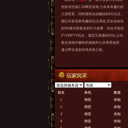
色扮演无端2.5D网页游戏,七杀具有魔幻的
江湖背景，同时拥有自由畅快的PK玩法，
辅以丰富创新有趣的玩法系统,完全自由化
的PK模式和真实的打斗效果，结合丰富的
PVE和PVP玩法，激烈又刺激的对抗,让玩
家在游戏中畅快的体验到七杀将星临世、
逢云即化龙的传奇武侠之旅。
排名
角色
数值
1
待定
未知
2
待定
未知
3
待定
未知
4
待定
未知