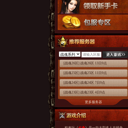
[战魂26区] 战魂26区 13日9点
[战魂25区] 战魂25区 11日9点
[战魂24区] 战魂24区 7日9点
[战魂23区] 战魂23区 4日9点
更多服务器
粗来玩《
七杀
》是一款大型多人在线角