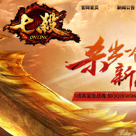
5倍高返送战魂 加QQ2850506