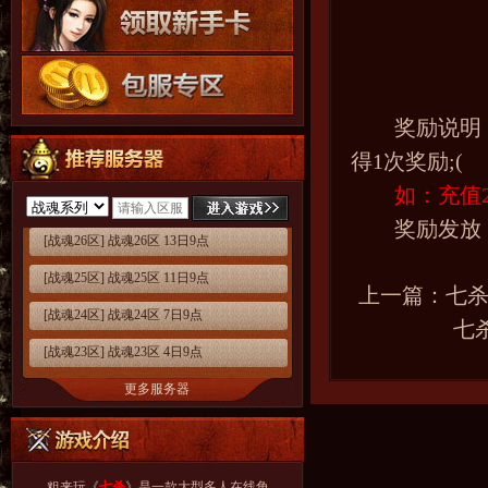
奖励说明：
得1次奖励;(
如：充值2W，
奖励发放：
[战魂26区] 战魂26区 13日9点
[战魂25区] 战魂25区 11日9点
上一篇：
七杀
[战魂24区] 战魂24区 7日9点
七
[战魂23区] 战魂23区 4日9点
更多服务器
粗来玩《
七杀
》是一款大型多人在线角