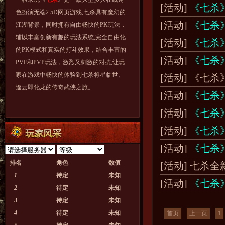
[活动]
《七杀》
色扮演无端2.5D网页游戏,七杀具有魔幻的
[活动]
《七杀》
江湖背景，同时拥有自由畅快的PK玩法，
辅以丰富创新有趣的玩法系统,完全自由化
[活动]
《七杀》
的PK模式和真实的打斗效果，结合丰富的
[活动]
《七杀》
PVE和PVP玩法，激烈又刺激的对抗,让玩
家在游戏中畅快的体验到七杀将星临世、
[活动] 《七杀
逢云即化龙的传奇武侠之旅。
[活动]
《七杀》
[活动]
《七杀》
[活动]
《七杀》
[活动]
《七杀》
排名
角色
数值
[活动] 七杀
1
待定
未知
[活动]
《七杀》
2
待定
未知
3
待定
未知
4
待定
未知
首页
上一页
1