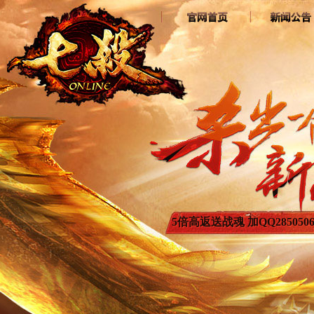
5倍高返送战魂 加QQ2850506